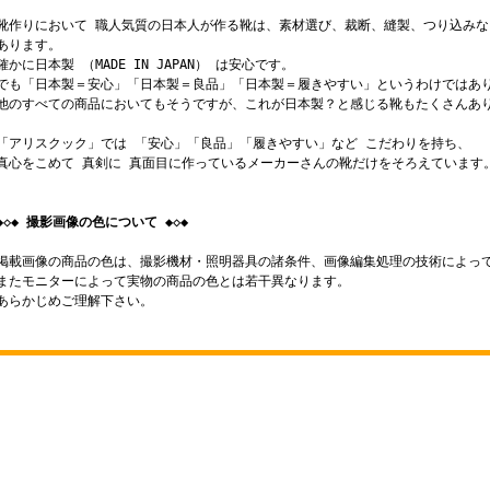
靴作りにおいて 職人気質の日本人が作る靴は、素材選び、裁断、縫製、つり込みな
あります。
確かに日本製 （MADE IN JAPAN） は安心です。
でも「日本製＝安心」「日本製＝良品」「日本製＝履きやすい」というわけではあ
他のすべての商品においてもそうですが、これが日本製？と感じる靴もたくさんあ
「アリスクック」では 「安心」「良品」「履きやすい」など こだわりを持ち、
真心をこめて 真剣に 真面目に作っているメーカーさんの靴だけをそろえています
◆◇◆ 撮影画像の色について ◆◇◆
掲載画像の商品の色は、撮影機材・照明器具の諸条件、画像編集処理の技術によっ
またモニターによって実物の商品の色とは若干異なります。
あらかじめご理解下さい。