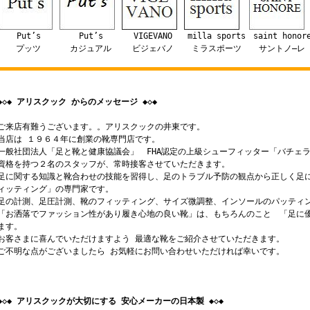
Put’s
Put’s
VIGEVANO
milla sports
saint honor
プッツ
カジュアル
ビジェバノ
ミラスポーツ
サントノ―レ
◆◇◆ アリスクック からのメッセージ ◆◇◆
ご来店有難うございます。。アリスクックの井東です。
当店は １９６４年に創業の靴専門店です。
一般社団法人「足と靴と健康協議会」 FHA認定の上級シューフィッター「バチェ
資格を持つ２名のスタッフが、常時接客させていただきます。
足に関する知識と靴合わせの技能を習得し、足のトラブル予防の観点から正しく足
ィッティング」の専門家です。
足の計測、足圧計測、靴のフィッティング、サイズ微調整、インソールのパッティ
「お洒落でファッション性があり履き心地の良い靴」は、もちろんのこと 「足に優
ます。
お客さまに喜んでいただけますよう 最適な靴をご紹介させていただきます。
ご不明な点がございましたら お気軽にお問い合わせいただければ幸いです。
◆◇◆ アリスクックが大切にする 安心メーカーの日本製 ◆◇◆