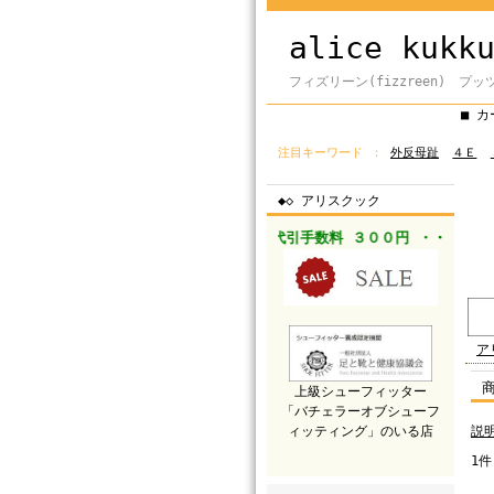
alice kukk
フィズリーン(fizzreen) プッ
■ 
注目キーワード
外反母趾
４Ｅ
◆◇ アリスクック
１５０００円以上送料 ０円 ・・
代引手数料 ３００円 ・・
ア
上級シューフィッター
「バチェラーオブシューフ
ィッティング」のいる店
説
1件