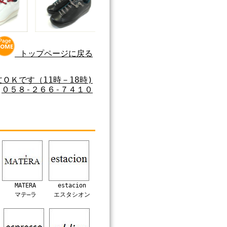
トップページに戻る
ＯＫです（11時－18時)
０５８‐２６６‐７４１０
MATERA
estacion
マテ―ラ
エスタシオン