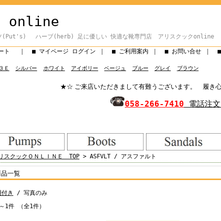
u online
ツ(Put's) ハーブ(herb) 足に優しい 快適な靴専門店 アリスクックonline
カート
｜
■ マイページ ログイン
｜
■ ご利用案内
｜
■ お問い合せ
｜
３Ｅ
シルバー
ホワイト
アイボリー
ベージュ
ブルー
グレイ
ブラウン
★☆ ご来店いただきまして有難うございます。 履き心地の良
058‐266‐7410
電話注文
リスクックＯＮＬＩＮＥ TOP
> ASFVLT / アスファルト
商品一覧
明付き
/ 写真のみ
～1件 （全1件）