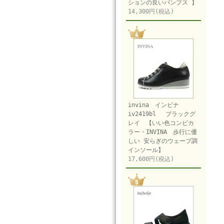
ションの良いパンプス 】
14,300円(税込)
invina インビナ
iv2419bl ブラックグ
レイ 【いい色コンビカ
ラー・INVINA 歩行に優
しい 安らぎのウェーブ調
インソール】
17,600円(税込)