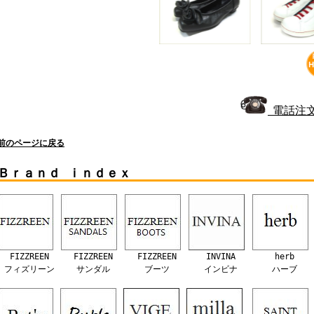
電話注文
前のページに戻る
Ｂｒａｎｄ ｉｎｄｅｘ
FIZZREEN
FIZZREEN
FIZZREEN
INVINA
herb
フィズリーン
サンダル
ブーツ
インビナ
ハーブ