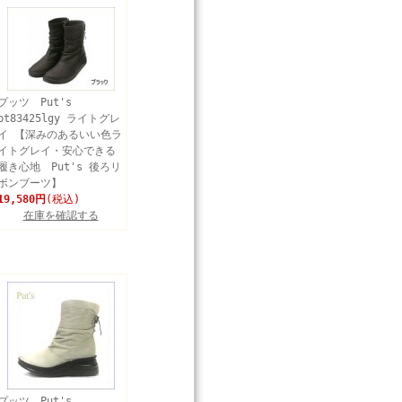
プッツ Put's
pt83425lgy ライトグレ
イ 【深みのあるいい色ラ
イトグレイ・安心できる
履き心地 Put's 後ろリ
ボンブーツ】
19,580円
(税込)
在庫を確認する
プッツ Put's