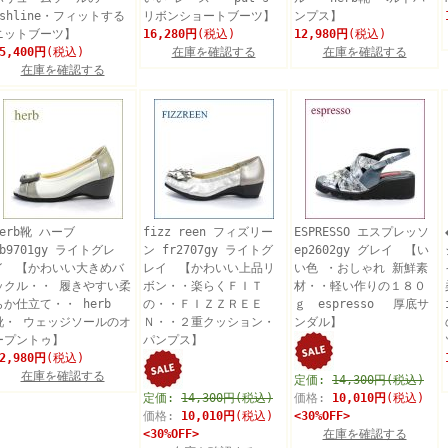
ashline・フィットする
リボンショートブーツ】
ンプス】
ニットブーツ】
16,280円
(税込)
12,980円
(税込)
5,400円
(税込)
在庫を確認する
在庫を確認する
在庫を確認する
herb靴 ハーブ
fizz reen フィズリー
ESPRESSO エスプレッソ
hb9701gy ライトグレ
ン fr2707gy ライトグ
ep2602gy グレイ 【い
イ 【かわいい大きめバ
レイ 【かわいい上品リ
い色 ・おしゃれ 新鮮素
ックル・・ 履きやすい柔
ボン・・楽らくＦＩＴ
材・・軽い作りの１８０
らか仕立て・・ herb
の・・ＦＩＺＺＲＥＥ
ｇ espresso 厚底サ
靴・ ウェッジソールのオ
Ｎ・・２重クッション・
ンダル】
ープントゥ】
パンプス】
2,980円
(税込)
在庫を確認する
定価:
14,300円(税込)
定価:
14,300円(税込)
価格:
10,010円
(税込)
価格:
10,010円
(税込)
<30%OFF>
<30%OFF>
在庫を確認する