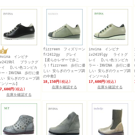
fizzreen フィズリーン
invina インビナ
fr2412gy グレイ
iv2419lgy ライトグ
invina インビナ
【柔らかレザーで歩こ
レイ 【いい色コンビカ
iv2419bl ブラックグ
う！fizzreen 歩行に優
ラー・INVINA 歩行に優
レイ 【いい色コンビカ
しい 安らぎのウェーブ調
しい 安らぎのウェーブ調
ラー・INVINA 歩行に優
の中敷】
インソール】
しい 安らぎのウェーブ調
18,150円
(税込)
17,600円
(税込)
インソール】
在庫を確認する
在庫を確認する
7,600円
(税込)
在庫を確認する