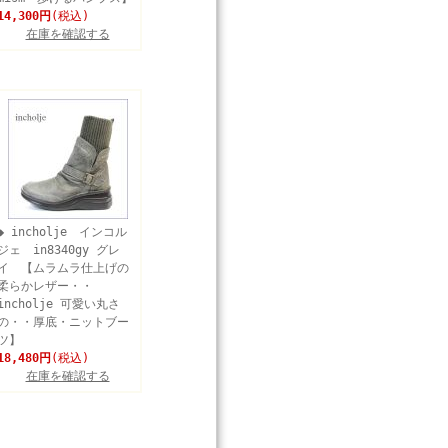
14,300円
(税込)
在庫を確認する
◆ incholje インコル
ジェ in8340gy グレ
イ 【ムラムラ仕上げの
柔らかレザー・・
incholje 可愛い丸さ
の・・厚底・ニットブー
ツ】
18,480円
(税込)
在庫を確認する