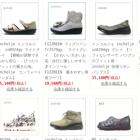
incholje インコルジ
FIZZREEN フィズリーン
インコルジェ incholje
ェ in8924gy ライトグ
fr2579gy ライトグレ
in8394gy グレイ 【ソ
レイ 【横幅が調整でき
イ 【かわいい大きいお
フトなレザーで バツグン
るから安心・・ぴったり
花・歩行に優しいやすら
のフィット感・
フィットの履き心地。
ぎインソール・
incholje 快適リボン
incholje コンフォート
FIZZREEN 履きやすい厚
パンプス】
サンダル】
底ブーツ】
15,180円
(税込)
5,180円
(税込)
19,580円
(税込)
在庫を確認する
在庫を確認する
在庫を確認する
INVINA インビナ
incholje インコルジ
MT エムティー