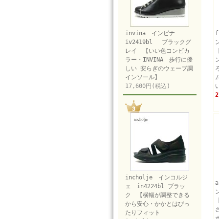
invina インビナ
iv2419bl ブラックグ
レイ 【いい色コンビカ
ラー・INVINA 歩行に優
しい 安らぎのウェーブ調
インソール】
17,600円(税込)
2
incholje インコルジ
ェ in4224bl ブラッ
ク 【横幅が調整できる
から安心・かかとはぴっ
たりフィット