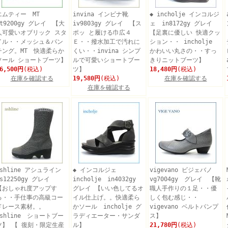
エムティー MT
invina インビナ靴
◆ incholje インコルジ
mt9200gy グレイ 【大
iv9803gy グレイ 【ス
ェ in8172gy グレイ
人可愛いオブリック スタ
ポッ と履ける巾広４
【足裏に優しい 快適クッ
イル・・メッシュ＆パン
Ｅ・・撥水加工で汚れに
ション・・ incholje
チング。MT 快適柔らか
くい・・invina シンプ
かわいい丸さの・・すっ
ソール ショートブーツ】
ルで可愛いショートブー
きりニットブーツ】
6,500円
(税込)
ツ】
18,480円
(税込)
在庫を確認する
19,580円
(税込)
在庫を確認する
在庫を確認する
ashline アシュライン
◆ インコルジェ
vigevano ビジェバノ
as12250gy グレイ
incholje in4032gy
vg7004gy グレイ 【靴
【おしゃれ度アップす
グレイ 【いい色してるオ
職人手作りの１足・・優
る・・手仕事の高級コー
イル仕上げ。。快適柔ら
しく包む感じ・・
ドレース素材。。
かソール incholje グ
vigevano ベルトパンプ
ashline ショートブー
ラディエーター・サンダ
ス】
ツ】 【 復刻・限定生産
ル】
21,780円
(税込)