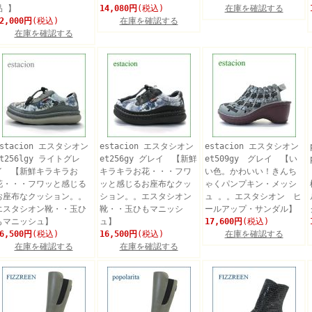
品 】
14,080円
(税込)
在庫を確認する
2,000円
(税込)
在庫を確認する
在庫を確認する
estacion エスタシオン
estacion エスタシオン
estacion エスタシオン
et256lgy ライトグレ
et256gy グレイ 【新鮮
et509gy グレイ 【い
イ 【新鮮キラキラお
キラキラお花・・・フワ
い色。かわいい！きんち
花・・・フワッと感じる
ッと感じるお座布なクッ
ゃくパンプキン・メッシ
お座布なクッション。。
ション。。エスタシオン
ュ 。。エスタシオン ヒ
エスタシオン靴・・玉ひ
靴・・玉ひもマニッシ
ールアップ・サンダル】
もマニッシュ】
ュ】
17,600円
(税込)
6,500円
(税込)
16,500円
(税込)
在庫を確認する
在庫を確認する
在庫を確認する