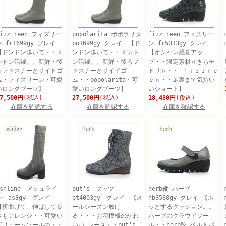
fizz reen フィズリー
popolarita ポポラリタ
fizz reen フィズリー
ン fr1699gy グレイ
po1699gy グレイ 【ド
ン fr5013gy グレイ
【ドンドン歩いて・・ド
ンドン歩いて・・ドンド
【オシャレ感覚アッ
ンドン活躍。。新鮮・後
ン活躍。。新鮮・後ろフ
プ・・限定素材≪きらチ
ろファスナーとサイドゴ
ァスナーとサイドゴ
ドリ≫・・ ｆｉｚｚｒｅ
ム・フィズリーン・可愛
ム・・popolarita・可
ｅｎ・・足裏まで気持い
いロングブーツ】
愛いロングブーツ】
いショート】
7,500円
(税込)
27,500円
(税込)
18,480円
(税込)
在庫を確認する
在庫を確認する
在庫を確認する
ashline アシュライ
put's プッツ
herb靴 ハーブ
ン as8gy グレイ
pt4003gy グレイ 【オ
hb3588gy グレイ 【ホ
【折曲げて、伸ばして長
ールシーズン履け
ッとするクッション。。
さもアレンジ・・可愛い
る・・・お花模様のかわ
ハーブのクラウドソー
ボリュームソールの・・
いい レース・・put's
ル・・herb靴 ベルトパ