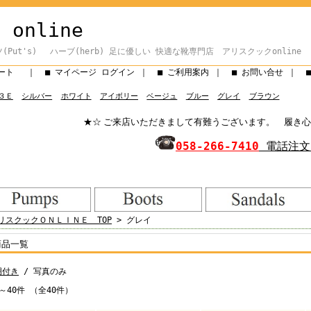
u online
ツ(Put's) ハーブ(herb) 足に優しい 快適な靴専門店 アリスクックonline
カート
｜
■ マイページ ログイン
｜
■ ご利用案内
｜
■ お問い合せ
｜
３Ｅ
シルバー
ホワイト
アイボリー
ベージュ
ブルー
グレイ
ブラウン
★☆ ご来店いただきまして有難うございます。 履き心地の良い
058‐266‐7410
電話注文
◆ カテゴリーから探す
リスクックＯＮＬＩＮＥ TOP
> グレイ
商品一覧
明付き
/ 写真のみ
～40件 （全40件）