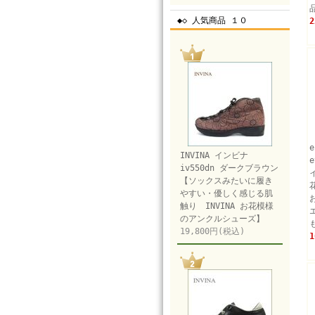
◆◇ 人気商品 １０
2
INVINA インビナ
iv550dn ダークブラウン
【ソックスみたいに履き
やすい・優しく感じる肌
触り INVINA お花模様
のアンクルシューズ】
19,800円(税込)
1