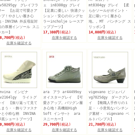
iv50295gy グレイフラ
ェ in8308gy グレイ
mt8304gy グレイ 【柔
ワー 【お花で可愛さア
【足裏に優しい 快適クッ
らかソールがポイント・
ップ！やさしい履き心
ション・安心のロングセ
足に吸いつく履き心
地・INVINA 外反母趾対
ラーincholje レースア
地。。MT パンチング ス
策の厚層インソール スニ
ップブーツ】
リッポン】
ーカー】
17,380円
(税込)
14,080円
(税込)
8,700円
(税込)
在庫を確認する
在庫を確認する
在庫を確認する
invina インビナ
ara アラ ar44499oy
vigevano ビジェバノ
iv2164lgy ライトグ
オイスターグレイ 【可
vg7025dgy ダークグレ
レイ 【振り返って見て
愛さアップ。バツグン履
イ 【靴職人手作りの１
しまう・・飾りファスナ
き心地！高機能High
足・・小意気なパンチン
ーと小粋な柄 INVINA
Soft インサ―ト ara
グ素材・ vigevano ベ
厚底ショートブーツ】
スニーカー】
ルトパンプス】
0,900円
(税込)
29,700円
(税込)
21,780円
(税込)
在庫を確認する
在庫を確認する
在庫を確認する