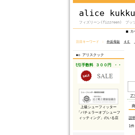
alice kukk
フィズリーン(fizzreen) プッ
■ 
注目キーワード
外反母趾
４Ｅ
◆◇ アリスクック
５０００円以上送料 ０円 ・・
代引手数料 ３００円 ・・
◆◇
ア
上級シューフィッター
「バチェラーオブシューフ
ィッティング」のいる店
説
1件