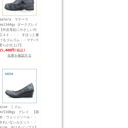
matera マテーラ
ma1344gy ダークグレイ
【外反母趾にやさしい巾
広４Ｅ・・・ すぽっと履
けるゴムゴム・・マテ―ラ
柔らか仕上げ】
15,400円
(税込)
在庫を確認する
mism ミズム
ms5108gy グレイ 【新
鮮・ウェッジソール・・
きれいなシルエット・・
mism 歩けるパンプス】