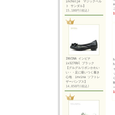
incholje マジックベル
ト サンダル】
15,180円(税込)
1
INVINA インビナ
iv3270bl ブラック
【グルグルリボンかわい
い・・足に吸いつく履き
心地 invina ソフトレ
ザーパンプス】
14,850円(税込)
1