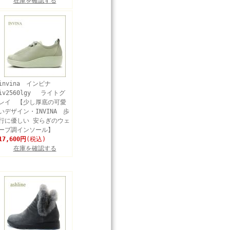
在庫を確認する
invina インビナ
iv2560lgy ライトグ
レイ 【少し厚底の可愛
いデザイン・INVINA 歩
行に優しい 安らぎのウェ
ーブ調インソール】
17,600円
(税込)
在庫を確認する