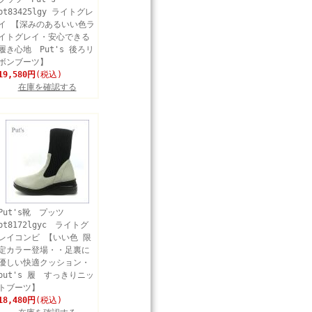
pt83425lgy ライトグレ
イ 【深みのあるいい色ラ
イトグレイ・安心できる
履き心地 Put's 後ろリ
ボンブーツ】
19,580円
(税込)
在庫を確認する
Put's靴 プッツ
pt8172lgyc ライトグ
レイコンビ 【いい色 限
定カラー登場・・足裏に
優しい快適クッション・
put's 履 すっきりニッ
トブーツ】
18,480円
(税込)