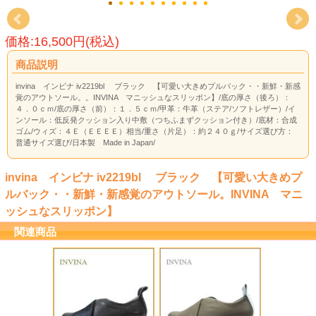
価格:16,500円(税込)
商品説明
invina インビナ iv2219bl ブラック 【可愛い大きめプルバック・・新鮮・新感
覚のアウトソール。。INVINA マニッシュなスリッポン】/底の厚さ（後ろ）：
４．０ｃｍ/底の厚さ（前）：１．５ｃｍ/甲革：牛革（ステア/ソフトレザー）/イ
ンソール：低反発クッション入り中敷（つちふまずクッション付き）/底材：合成
ゴム/ウィズ：４Ｅ（ＥＥＥＥ）相当/重さ（片足）：約２４０ｇ/サイズ選び方：
普通サイズ選び/日本製 Made in Japan/
invina インビナ iv2219bl ブラック 【可愛い大きめプ
ルバック・・新鮮・新感覚のアウトソール。INVINA マニ
ッシュなスリッポン】
関連商品