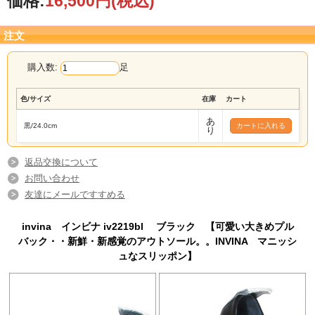
価格:
16,500円
(税込)
注文
購入数:
足
色/サイズ
在庫
カート
あ
黒/24.0cm
り
返品交換について
お問い合わせ
友達にメールですすめる
invina インビナ iv2219bl ブラック 【可愛い大きめプル
バック・・新鮮・新感覚のアウトソール。。INVINA マニッシ
ュなスリッポン】