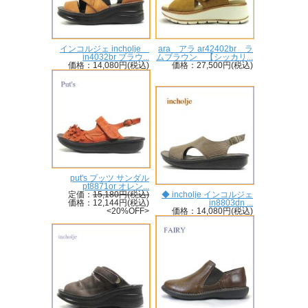
インコルジェ incholje
ara アラ ar42402br ラ
in4032br ブラウ...
ムブラウン 【シッカリ...
価格：14,080円(税込)
価格：27,500円(税込)
put's プッツ サンダル
pt8871or オレン...
定価：
15,180円(税込)
◆ incholje インコルジェ
価格：12,144円(税込)
in8803dn ...
<20%OFF>
価格：14,080円(税込)