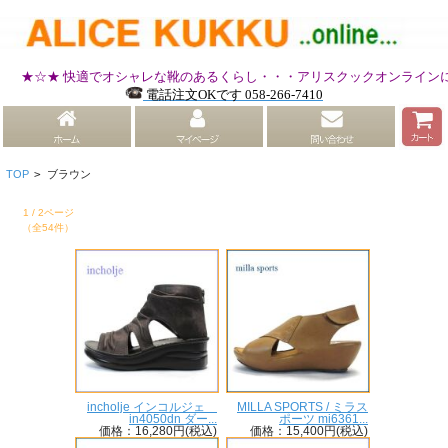
★☆★ 快適でオシャレな靴のあるくらし・・・アリスクックオンラインにご
電話注文OKです 058-266-7410
TOP
>
ブラウン
1 / 2ページ
（全54件）
incholje インコルジェ
MILLA SPORTS / ミラス
in4050dn ダー...
ポーツ mi6361...
価格：16,280円(税込)
価格：15,400円(税込)