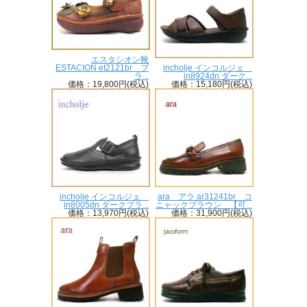
エスタシオン靴
ESTACION et2121br ブ
incholje インコルジェ
ラ...
in8924dn ダーク...
価格：19,800円(税込)
価格：15,180円(税込)
incholje インコルジェ
ara アラ ar31241br コ
in8005dn ダークブラ...
ニャックブラウン 【可...
価格：13,970円(税込)
価格：31,900円(税込)