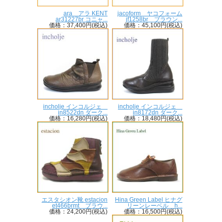
ara アラ KENT
jacoform ヤコフォーム
ar31227br コニャ...
jf1258br ブラウン...
価格：37,400円(税込)
価格：45,100円(税込)
incholje インコルジェ
incholje インコルジェ
in8522dn ダーク...
in8172dn ダーク...
価格：16,280円(税込)
価格：18,480円(税込)
エスタシオン靴 estacion
Hina Green Label ヒナグ
et466brmt ブラウ...
リーンレーベル h...
価格：24,200円(税込)
価格：16,500円(税込)