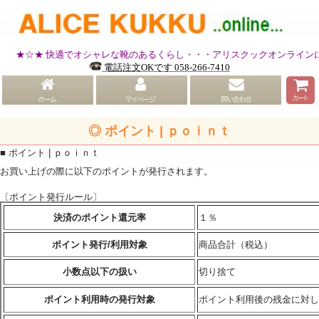
★☆★ 快適でオシャレな靴のあるくらし・・・アリスクックオンライン
電話注文OKです 058-266-7410
◎ ポイント | ｐｏｉｎｔ
■ ポイント | ｐｏｉｎｔ
お買い上げの際に以下のポイントが発行されます。
〔ポイント発行ルール〕
決済のポイント還元率
１％
ポイント発行/利用対象
商品合計（税込）
小数点以下の扱い
切り捨て
ポイント利用時の発行対象
ポイント利用後の残金に対し