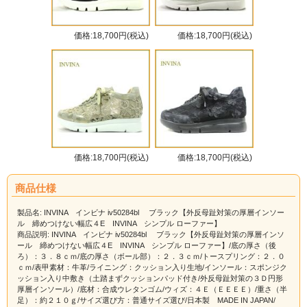
価格:18,700円(税込)
価格:18,700円(税込)
価格:18,700円(税込)
価格:18,700円(税込)
商品仕様
製品名: INVINA インビナ iv50284bl ブラック【外反母趾対策の厚層インソー
ル 締めつけない幅広４E INVINA シンプル ローファー】
商品説明: INVINA インビナ iv50284bl ブラック【外反母趾対策の厚層インソ
ール 締めつけない幅広４E INVINA シンプル ローファー】/底の厚さ（後
ろ）：３．８ｃｍ/底の厚さ（ボール部）：２．３ｃｍ/トースプリング：２．０
ｃｍ/表甲素材：牛革/ライニング：クッション入り生地/インソール：スポンジク
ッション入り中敷き（土踏まずクッションパッド付き/外反母趾対策の３Ｄ円形
厚層インソール）/底材：合成ウレタンゴム/ウィズ：４Ｅ（ＥＥＥＥ）/重さ（半
足）：約２１０ｇ/サイズ選び方：普通サイズ選び/日本製 MADE IN JAPAN/