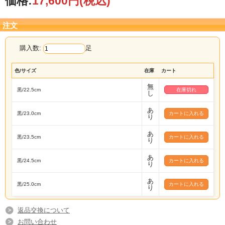
価格:
17,600円
(税込)
注文
購入数:
足
色/サイズ
在庫
カート
無
黒/22.5cm
在庫切れ
し
あ
黒/23.0cm
り
あ
黒/23.5cm
り
あ
黒/24.5cm
り
あ
黒/25.0cm
り
返品交換について
お問い合わせ