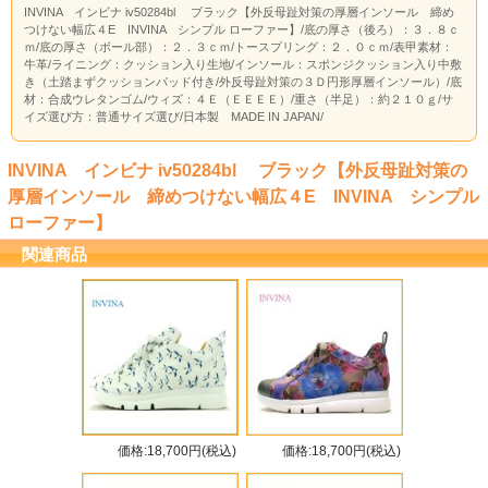
INVINA インビナ iv50284bl ブラック【外反母趾対策の厚層インソール 締め
つけない幅広４E INVINA シンプル ローファー】/底の厚さ（後ろ）：３．８ｃ
ｍ/底の厚さ（ボール部）：２．３ｃｍ/トースプリング：２．０ｃｍ/表甲素材：
牛革/ライニング：クッション入り生地/インソール：スポンジクッション入り中敷
き（土踏まずクッションパッド付き/外反母趾対策の３Ｄ円形厚層インソール）/底
材：合成ウレタンゴム/ウィズ：４Ｅ（ＥＥＥＥ）/重さ（半足）：約２１０ｇ/サ
イズ選び方：普通サイズ選び/日本製 MADE IN JAPAN/
INVINA インビナ iv50284bl ブラック【外反母趾対策の
厚層インソール 締めつけない幅広４E INVINA シンプル
ローファー】
関連商品
価格:18,700円(税込)
価格:18,700円(税込)