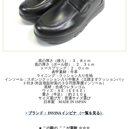
底の厚さ（後ろ）：３．８ｃｍ
底の厚さ（ボール部）：２．３ｃｍ
トースプリング：２．０ｃｍ
表甲素材：牛革
ライニング：クッション入り生地
インソール：スポンジクッション入り中敷き（土踏まずクッションパッ
ド付き/外反母趾対策の３Ｄ円形厚層インソール）
底材：合成ウレタンゴム
ウィズ：４Ｅ（ＥＥＥＥ）
重さ（半足）：約２１０ｇ
サイズ選び方：普通サイズ選び
日本製 MADE IN JAPAN
> ブランド： INVINA インビナ （一覧を見る）
■ この靴の ここが素敵 ☆☆☆