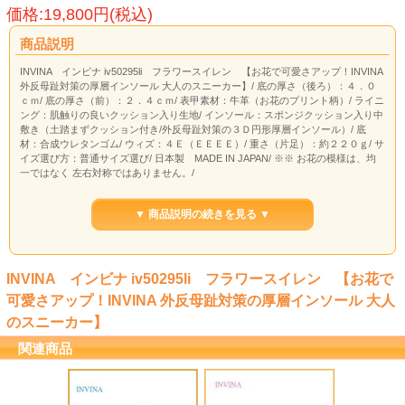
価格:19,800円(税込)
商品説明
INVINA インビナ iv50295li フラワースイレン 【お花で可愛さアップ！INVINA
外反母趾対策の厚層インソール 大人のスニーカー】/ 底の厚さ（後ろ）：４．０
ｃｍ/ 底の厚さ（前）：２．４ｃｍ/ 表甲素材：牛革（お花のプリント柄）/ ライニ
ング：肌触りの良いクッション入り生地/ インソール：スポンジクッション入り中
敷き（土踏まずクッション付き/外反母趾対策の３Ｄ円形厚層インソール）/ 底
材：合成ウレタンゴム/ ウィズ：４Ｅ（ＥＥＥＥ）/ 重さ（片足）：約２２０ｇ/ サ
イズ選び方：普通サイズ選び/ 日本製 MADE IN JAPAN/ ※※ お花の模様は、均
一ではなく 左右対称ではありません。/
▼ 商品説明の続きを見る ▼
INVINA インビナ iv50295li フラワースイレン 【お花で
可愛さアップ！INVINA 外反母趾対策の厚層インソール 大人
のスニーカー】
関連商品