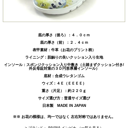
底の厚さ（後ろ）：４．０ｃｍ
底の厚さ（前）：２．４ｃｍ
表甲素材：牛革（お花のプリント柄）
ライニング：肌触りの良いクッション入り生地
インソール：スポンジクッション入り中敷き（土踏まずクッション付き/
外反母趾対策の３Ｄ円形厚層インソール）
底材：合成ウレタンゴム
ウィズ：４Ｅ（ＥＥＥＥ）
重さ（片足）：約２２０ｇ
サイズ選び方：普通サイズ選び
日本製 MADE IN JAPAN
※※ お花の模様は、均一ではなく 左右対称ではありません。
> ブランド： INVINA インビナ （一覧を見る）