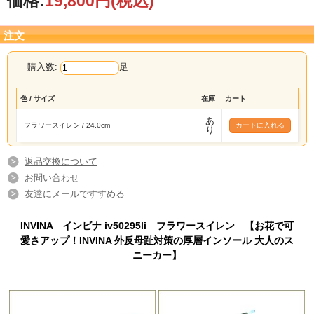
価格:
19,800円
(税込)
注文
購入数:
足
色 / サイズ
在庫
カート
あ
フラワースイレン / 24.0cm
り
返品交換について
お問い合わせ
友達にメールですすめる
INVINA インビナ iv50295li フラワースイレン 【お花で可
愛さアップ！INVINA 外反母趾対策の厚層インソール 大人のス
ニーカー】