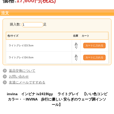
価格:
17,600円
(税込)
注文
購入数:
足
色/サイズ
在庫
カート
あ
ライトグレイ/23.5cm
り
あ
ライトグレイ/24.0cm
り
返品交換について
お問い合わせ
友達にメールですすめる
invina インビナ iv2419lgy ライトグレイ 【いい色コンビ
カラー・・INVINA 歩行に優しい 安らぎのウェーブ調インソ
ール】