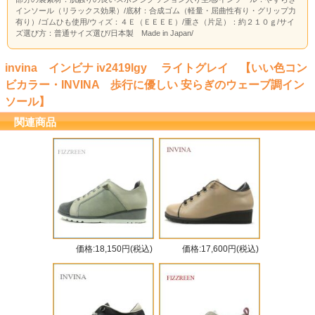
インソール（リラックス効果）/底材：合成ゴム（軽量・屈曲性有り・グリップ力
有り）/ゴムひも使用/ウィズ：４Ｅ（ＥＥＥＥ）/重さ（片足）：約２１０ｇ/サイ
ズ選び方：普通サイズ選び/日本製 Made in Japan/
invina インビナ iv2419lgy ライトグレイ 【いい色コン
ビカラー・INVINA 歩行に優しい 安らぎのウェーブ調イン
ソール】
関連商品
価格:18,150円(税込)
価格:17,600円(税込)