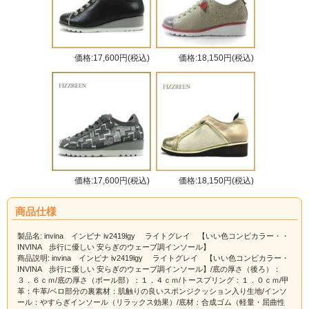
価格:17,600円(税込)
価格:18,150円(税込)
価格:17,600円(税込)
価格:18,150円(税込)
商品仕様
製品名: invina インビナ iv2419lgy ライトグレイ 【いい色コンビカラー・・
INVINA 歩行に優しい 安らぎのウェーブ調インソール】
商品説明: invina インビナ iv2419lgy ライトグレイ 【いい色コンビカラー・
INVINA 歩行に優しい 安らぎのウェーブ調インソール】/底の厚さ（後ろ）：
３．６ｃｍ/底の厚さ（ボール部）：１．４ｃｍ/トースプリング：１．０ｃｍ/甲
革：牛革/ベロ部分の裏素材：肌触りの良いスポンジクッション入り生地/インソ
ール：やすらぎインソール（リラックス効果）/底材：合成ゴム（軽量・屈曲性