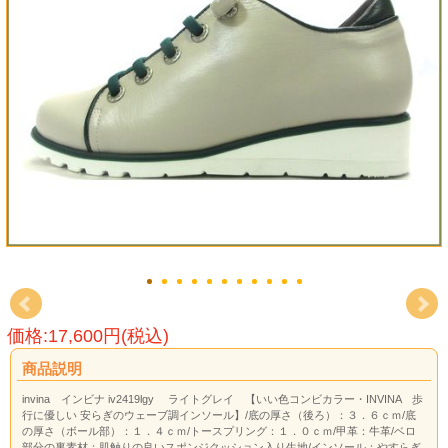
価格:17,600円(税込)
商品説明
invina インビナ iv2419lgy ライトグレイ 【いい色コンビカラー・INVINA 歩
行に優しい 安らぎのウェーブ調インソール】/底の厚さ（後ろ）：３．６ｃｍ/底
の厚さ（ボール部）：１．４ｃｍ/トースプリング：１．０ｃｍ/甲革：牛革/ベロ
部分の裏素材：肌触りの良いスポンジクッション入り生地/インソール：やすらぎ