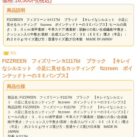
価格:16,500円(税込)
商品説明
FIZZREEN フィズリーン fr1117bl ブラック 【キレイなシルエット 小足に
見せるカッティング fizzreen ポインテッドトーの３Ｅパンプス】/ヒールの高
さ：３．０ｃｍ/表甲素材：牛革ステア/裏素材：肌触りの良い合成繊維/中敷き：
クッション入り中敷き/底材：合成ゴム/ウィズ：３Ｅ（ＥＥＥ）/重さ（半足）：
約２００ｇ/サイズ選び方：普通サイズ選び/日本製 MADE IN JAPAN/
9位
FIZZREEN フィズリーン fr1117bl ブラック 【キレイ
なシルエット 小足に見せるカッティング fizzreen ポイ
ンテッドトーの３Ｅパンプス】
商品仕様
製品名: FIZZREEN フィズリーン fr1117bl ブラック 【キレイなシルエッ
ト 小足に見せるカッティング fizzreen ポインテッドトーの３Ｅパンプス】
商品説明: FIZZREEN フィズリーン fr1117bl ブラック 【キレイなシルエッ
ト 小足に見せるカッティング fizzreen ポインテッドトーの３Ｅパンプス】/
ヒールの高さ：３．０ｃｍ/表甲素材：牛革ステア/裏素材：肌触りの良い合成繊
維/中敷き：クッション入り中敷き/底材：合成ゴム/ウィズ：３Ｅ（ＥＥＥ）/重さ
（半足）：約２００ｇ/サイズ選び方：普通サイズ選び/日本製 MADE IN
JAPAN/
型番: fr1117bl