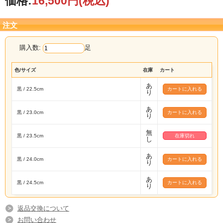
価格:
16,500円
(税込)
注文
購入数:
足
色/サイズ
在庫
カート
あ
黒 / 22.5cm
り
あ
黒 / 23.0cm
り
無
黒 / 23.5cm
在庫切れ
し
あ
黒 / 24.0cm
り
あ
黒 / 24.5cm
り
返品交換について
お問い合わせ